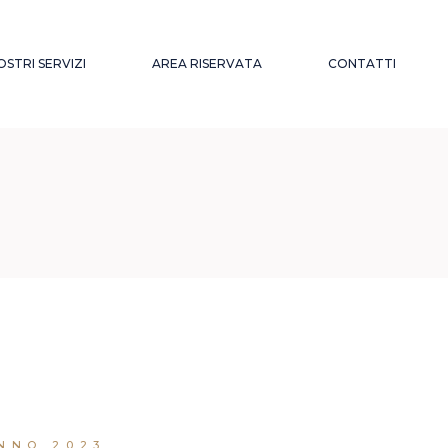
NOSTRI SERVIZI
AREA RISERVATA
CONTATTI
MMINISTRAZIONE
ARCHIVIO
 GESTIONE DEL
CIRCOLARI
ERSONALE
ONSULENZA DEL
AVORO
SSISTENZA
REVIDENZIALE ED
SSICURATIVA
ESTIONE DELLE
ONTROVERSIE
NDIVIDUALI E
OLLETTIVE
ELAZIONI
INDACALI E
NNO 2023