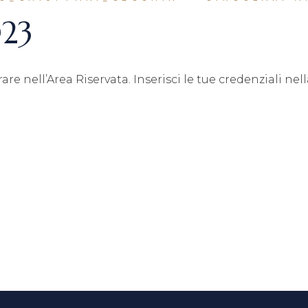
C
023
A
F
e nell’Area Riservata. Inserisci le tue credenziali nel