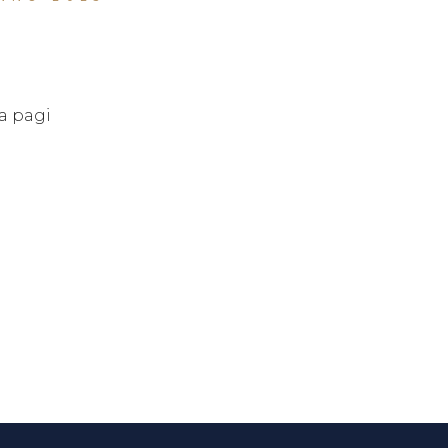
ONTRATTAZIONE
ZIENDALE
ORMAZIONE
la pagi