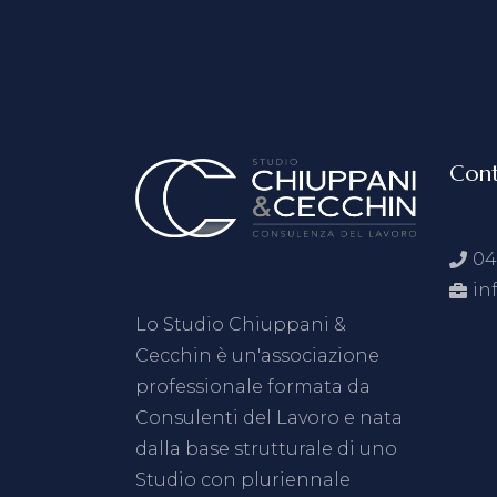
Cont
04
in
Lo Studio Chiuppani &
Cecchin è un'associazione
professionale formata da
Consulenti del Lavoro e nata
dalla base strutturale di uno
Studio con pluriennale