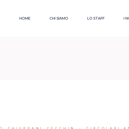
HOME
CHI SIAMO
LO STAFF
I 
A
E
P
C
L
A
P
A
G
C
I
C
R
S
IO_CHIUPPANI_CECCHIN
CIRCOLARI A