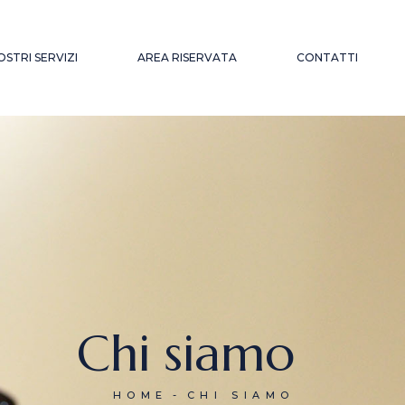
NOSTRI SERVIZI
AREA RISERVATA
CONTATTI
MMINISTRAZIONE
ARCHIVIO
 GESTIONE DEL
CIRCOLARI
ERSONALE
ONSULENZA DEL
AVORO
SSISTENZA
REVIDENZIALE ED
SSICURATIVA
ESTIONE DELLE
Chi siamo
ONTROVERSIE
NDIVIDUALI E
OLLETTIVE
ELAZIONI
HOME
CHI SIAMO
INDACALI E