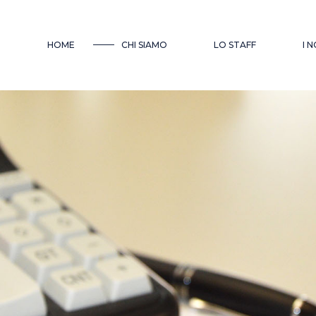
HOME
CHI SIAMO
LO STAFF
I 
A
E
P
C
L
A
P
A
G
C
I
C
R
S