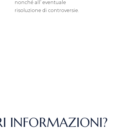
nonché all’ eventuale
risoluzione di controversie.
I INFORMAZIONI?