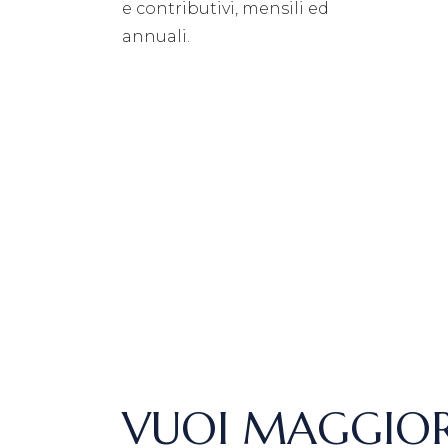
e contributivi, mensili ed
annuali.
VUOI MAGGIOR