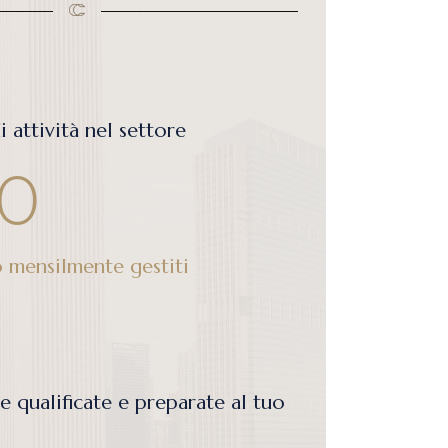
professionisti per il lavoro
DIO
HIUPPANI
&
CECCHIN
 attività nel settore
SULENZA DEL LAVORO
0
Studio
SULENZA DEL LAVORO
Studio
SULENZA DEL LAVORO
CONSULENZA DEL LAVORO
 mensilmente gestiti
e qualificate e preparate al tuo