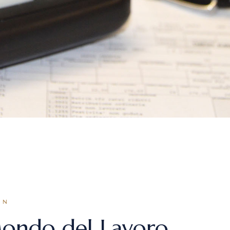
C
A
F
IN
 Mondo del Lavoro